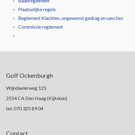
Baanreglement
Leden
Plaatselijke regels
Reglement Klachten, ongewenst gedrag en sancties
Commissie reglement
Golf Ockenburgh
Wijndaelerweg 125
2554 CA Den Haag (Kijkduin)
tel: 070 325 89 04
Contact