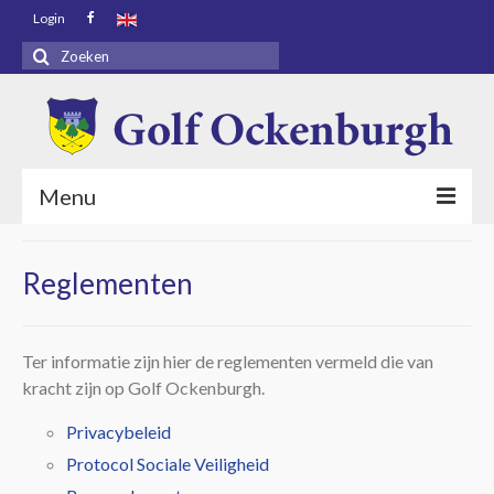
Login
Zoeken
naar:
Menu
Voorpagina
Reglementen
Bezoekers
Baaninfo
Ter informatie zijn hier de reglementen vermeld die van
kracht zijn op Golf Ockenburgh.
Golf Academy
Privacybeleid
Golf Ockenburgh
Protocol Sociale Veiligheid
Restaurant