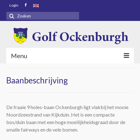
Login
Zoeken
naar:
Menu
Voorpagina
Baanbeschrijving
Bezoekers
Baaninfo
De fraaie 9 holes-baan Ockenburgh ligt vlakbij het mooie
Golf Academy
Noordzeestrand van Kijkduin. Het is een compacte
bos/duin baan met een hoge moeilijkheidsgraad door de
Golf Ockenburgh
smalle fairways en de vele bomen.
Restaurant