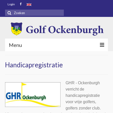
Login
Zoeken
naar:
Menu
Voorpagina
Handicapregistratie
Bezoekers
Baaninfo
GHR - Ockenburgh
verricht de
Golf Academy
handicapregistratie
Golf Ockenburgh
voor vrije golfers,
golfers zonder club.
Restaurant