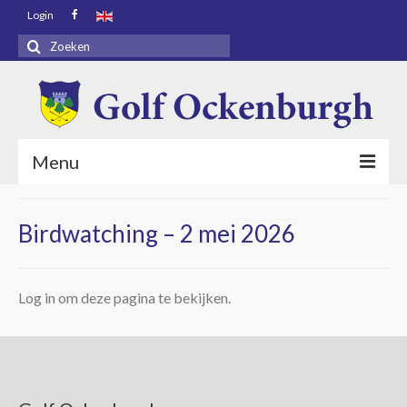
Login
Zoeken
naar:
Menu
Voorpagina
Birdwatching – 2 mei 2026
Bezoekers
Baaninfo
Log in om deze pagina te bekijken.
Golf Academy
Golf Ockenburgh
Restaurant