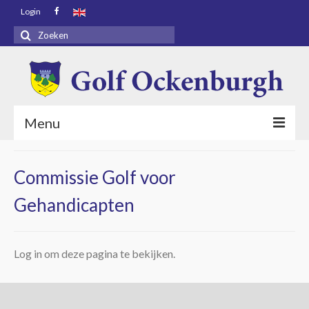
Login
Zoeken
naar:
Menu
Voorpagina
Commissie Golf voor
Bezoekers
Gehandicapten
Baaninfo
Golf Academy
Log in om deze pagina te bekijken.
Golf Ockenburgh
Restaurant