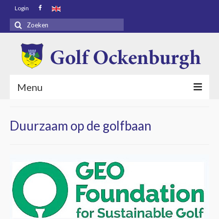
Login
Zoeken
naar:
Menu
Voorpagina
Duurzaam op de golfbaan
Bezoekers
Baaninfo
Golf Academy
Golf Ockenburgh
Restaurant