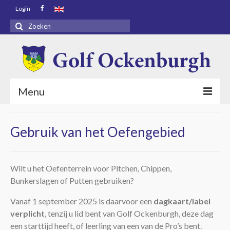
Login
Zoeken
naar:
Menu
Voorpagina
Gebruik van het Oefengebied
Bezoekers
Baaninfo
Wilt u het Oefenterrein voor Pitchen, Chippen,
Bunkerslagen of Putten gebruiken?
Golf Academy
Vanaf 1 september 2025 is daarvoor een
dagkaart/label
Golf Ockenburgh
verplicht
, tenzij u lid bent van Golf Ockenburgh, deze dag
Restaurant
een starttijd heeft, of leerling van een van de Pro’s bent.