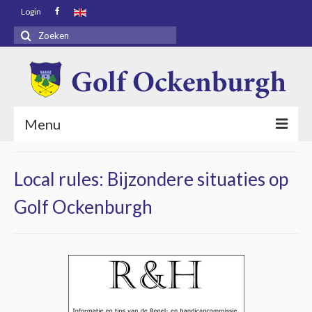
Login
Zoeken
naar:
Menu
Voorpagina
Local rules: Bijzondere situaties op
Bezoekers
Golf Ockenburgh
Baaninfo
Golf Academy
Golf Ockenburgh
Restaurant