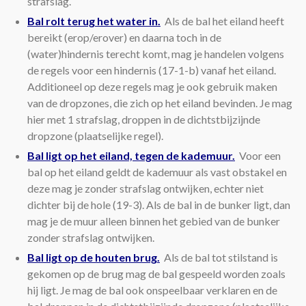
strafslag.
Bal rolt terug het water in.
Als de bal het eiland heeft
bereikt (erop/erover) en daarna toch in de
(water)hindernis terecht komt, mag je handelen volgens
de regels voor een hindernis (17-1-b) vanaf het eiland.
Additioneel op deze regels mag je ook gebruik maken
van de dropzones, die zich op het eiland bevinden. Je mag
hier met 1 strafslag, droppen in de dichtstbijzijnde
dropzone (plaatselijke regel).
Bal ligt op het eiland, tegen de kademuur.
Voor een
bal op het eiland geldt de kademuur als vast obstakel en
deze mag je zonder strafslag ontwijken, echter niet
dichter bij de hole (19-3). Als de bal in de bunker ligt, dan
mag je de muur alleen binnen het gebied van de bunker
zonder strafslag ontwijken.
Bal ligt op de houten brug.
Als de bal tot stilstand is
gekomen op de brug mag de bal gespeeld worden zoals
hij ligt. Je mag de bal ook onspeelbaar verklaren en de