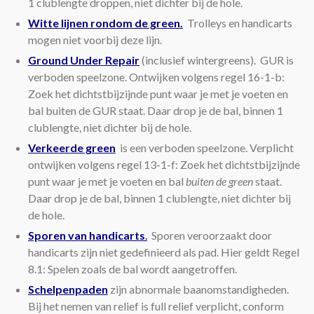
1 clublengte droppen, niet dichter bij de hole.
Witte lijnen rondom de green.
Trolleys en handicarts
mogen niet voorbij deze lijn.
Ground Under Repair
(inclusief wintergreens). GUR is
verboden speelzone. Ontwijken volgens regel 16-1-b:
Zoek het dichtstbijzijnde punt waar je met je voeten en
bal buiten de GUR staat. Daar drop je de bal, binnen 1
clublengte, niet dichter bij de hole.
Verkeerde green
is een verboden speelzone. Verplicht
ontwijken volgens regel 13-1-f: Zoek het dichtstbijzijnde
punt waar je met je voeten en bal
buiten de green
staat.
Daar drop je de bal, binnen 1 clublengte, niet dichter bij
de hole.
Sporen van handicarts
.
Sporen veroorzaakt door
handicarts zijn niet gedefinieerd als pad. Hier geldt Regel
8.1: Spelen zoals de bal wordt aangetroffen.
Schelpenpaden
zijn abnormale baanomstandigheden.
Bij het nemen van relief is full relief verplicht, conform