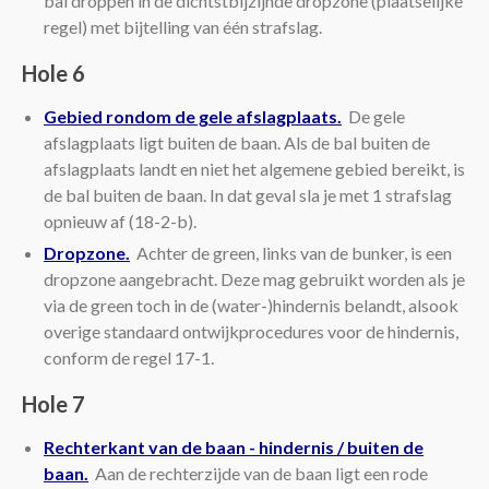
bal droppen in de dichtstbijzijnde dropzone (plaatselijke
regel) met bijtelling van één strafslag.
Hole 6
Gebied rondom de gele afslagplaats.
De gele
afslagplaats ligt buiten de baan. Als de bal buiten de
afslagplaats landt en niet het algemene gebied bereikt, is
de bal buiten de baan. In dat geval sla je met 1 strafslag
opnieuw af (18-2-b).
Dropzone.
Achter de green, links van de bunker, is een
dropzone aangebracht. Deze mag gebruikt worden als je
via de green toch in de (water-)hindernis belandt, alsook
overige standaard ontwijkprocedures voor de hindernis,
conform de regel 17-1.
Hole 7
Rechterkant van de baan - hindernis / buiten de
baan.
Aan de rechterzijde van de baan ligt een rode