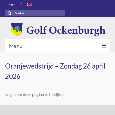
Login
Zoeken
naar:
Menu
Voorpagina
Oranjewedstrijd – Zondag 26 april
Bezoekers
2026
Baaninfo
Golf Academy
Log in om deze pagina te bekijken.
Golf Ockenburgh
Restaurant