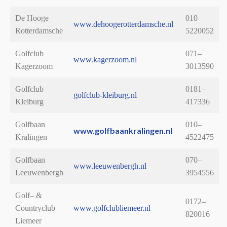
De Hooge
010–
www.dehoogerotterdamsche.nl
Rotterdamsche
5220052
Golfclub
071–
www.kagerzoom.nl
Kagerzoom
3013590
Golfclub
0181–
golfclub-kleiburg.nl
Kleiburg
417336
Golfbaan
010–
www.golfbaankralingen.nl
Kralingen
4522475
Golfbaan
070–
www.leeuwenbergh.nl
Leeuwenbergh
3954556
Golf– &
0172–
Countryclub
www.golfclubliemeer.nl
820016
Liemeer