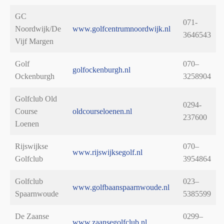
GC
071-
Noordwijk/De
www.golfcentrumnoordwijk.nl
3646543
Vijf Margen
Golf
070–
golfockenburgh.nl
Ockenburgh
3258904
Golfclub Old
0294-
Course
oldcourseloenen.nl
237600
Loenen
Rijswijkse
070–
www.rijswijksegolf.nl
Golfclub
3954864
Golfclub
023–
www.golfbaanspaarnwoude.nl
Spaarnwoude
5385599
De Zaanse
0299–
www.zaansegolfclub.nl