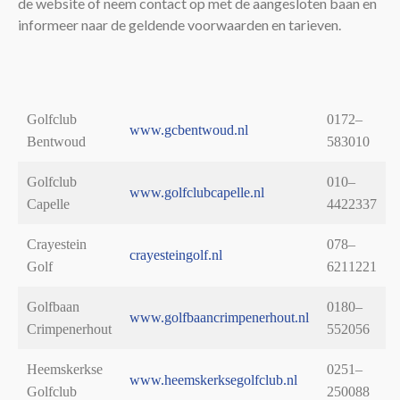
de website of neem contact op met de aangesloten baan en
informeer naar de geldende voorwaarden en tarieven.
Golfclub
0172–
www.gcbentwoud.nl
Bentwoud
583010
Golfclub
010–
www.golfclubcapelle.nl
Capelle
4422337
Crayestein
078–
crayesteingolf.nl
Golf
6211221
Golfbaan
0180–
www.golfbaancrimpenerhout.nl
Crimpenerhout
552056
Heemskerkse
0251–
www.heemskerksegolfclub.nl
Golfclub
250088