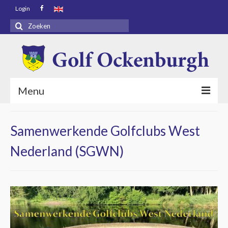
Login
Zoeken
naar:
Menu
Voorpagina
Samenwerkende Golfclubs West
Bezoekers
Nederland (SGWN)
Baaninfo
Golf Academy
Golf Ockenburgh
Restaurant